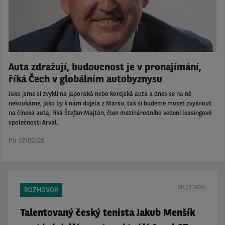
Auta zdražují, budoucnost je v pronajímání,
říká Čech v globálním autobyznysu
Jako jsme si zvykli na japonská nebo korejská auta a dnes se na ně
nekoukáme, jako by k nám dojela z Marsu, tak si budeme muset zvyknout
na čínská auta, říká Štefan Majtán, člen mezinárodního vedení leasingové
společnosti Arval.
Po 17/02/25
09.12.2024
ROZHOVOR
Talentovaný český tenista Jakub Menšík