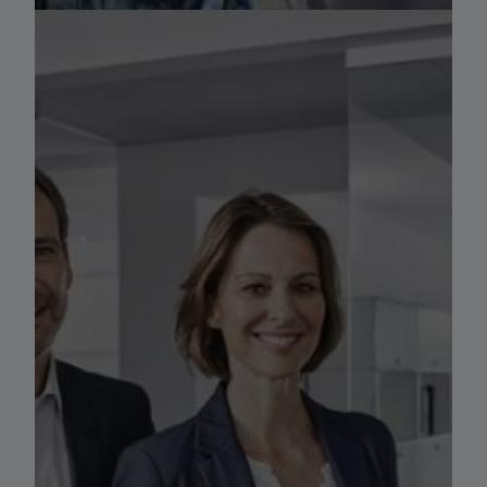
Mezinárodní Pokrytí Služeb
Reference
Element - Arval Global Alliance
Kariéra
Arval Mobility Observatory
Novinky
Kontakty