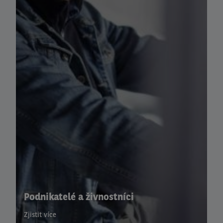
Kariéra
KARIÉRA
Kariéra
Proč Arval
PROČ ARVAL
Proč Arval
Mezinárodní Pokrytí Služeb
Reference
Podnikatelé a živnostníci
Element - Arval Global Alliance
Zjistit více