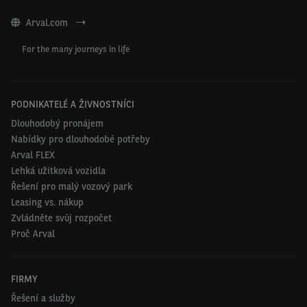
Arval.com
For the many journeys in life
PODNIKATELÉ A ŽIVNOSTNÍCI
Dlouhodobý pronájem
Nabídky pro dlouhodobé potřeby
Arval FLEX
Lehká užitková vozidla
Řešení pro malý vozový park
Leasing vs. nákup
Zvládněte svůj rozpočet
Proč Arval
FIRMY
Řešení a služby