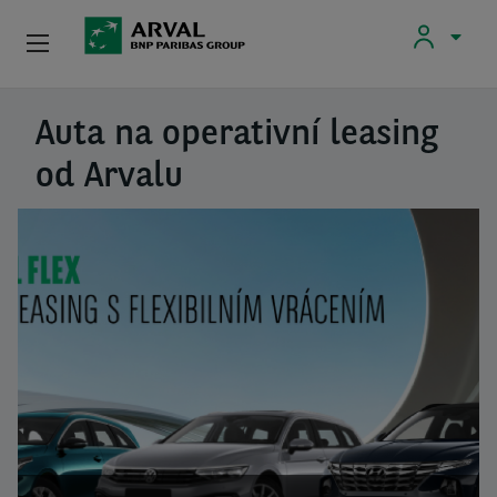
Nabídky
Auta na operativní leasing
Přejít k hlavnímu obsahu
od Arvalu
Firmy
FIRMY
Firmy
Řešení A Služby
ŘEŠENÍ A SLUŽBY
Řešení A Služby