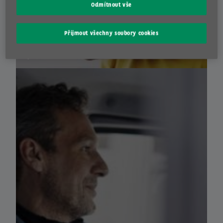
Odmítnout vše
OJETÁ VOZIDLA
Přijmout všechny soubory cookies
Fyzické osoby
Ojetá Vozidla
Zjistit více
Obchodní Partneři
Dodavatel Služeb
Motor Trade
Registrace Do Aukcí
Informace Pro Řidiče
Další Produkty