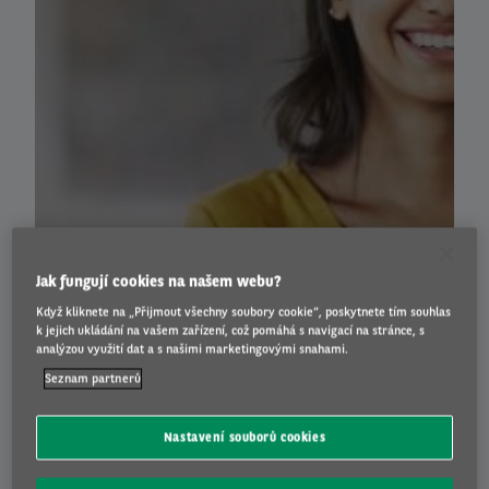
Katalog Služeb
Pronájem Pro Středně Velké Podniky
Dlouhodobý Pronájem
Arval FLEX
Katalog Služeb
Jak fungují cookies na našem webu?
Když kliknete na „Přijmout všechny soubory cookie“, poskytnete tím souhlas
Pronájem Pro Středně Velké Podniky
k jejich ukládání na vašem zařízení, což pomáhá s navigací na stránce, s
analýzou využití dat a s našimi marketingovými snahami.
Novinky
Seznam partnerů
Proč Arval
Nastavení souborů cookies
Ojetá Vozidla